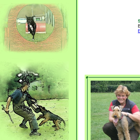
S
B
E